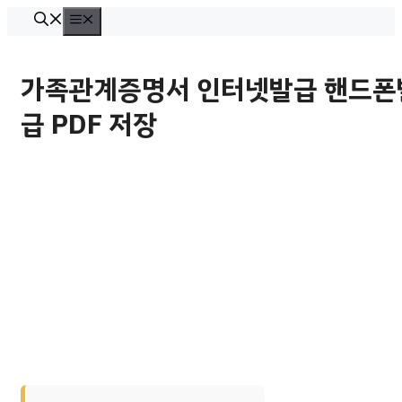
컨
메
뉴
텐
츠
가족관계증명서 인터넷발급 핸드폰
로
급 PDF 저장
건
너
뛰
기