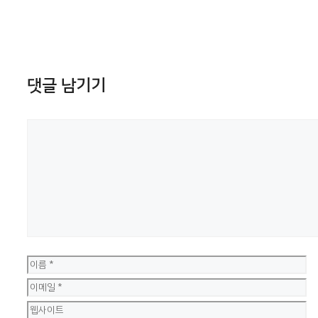
댓글 남기기
댓
글
이
름
이
메
웹