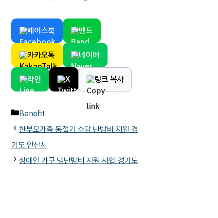
페이스북
밴드
카카오톡
네이버
라인
X
링크 복사
카
Benefit
테
한부모가족 동절기 수당 난방비 지원 경
고
기도 안산시
리
장애인 가구 냉난방비 지원 사업 경기도