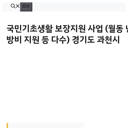
컨
메
뉴
텐
츠
국민기초생활 보장지원 사업 (월동 
로
방비 지원 등 다수) 경기도 과천시
건
너
뛰
기