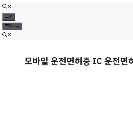
컨
텐
메
뉴
츠
메뉴
로
건
너
모바일 운전면허증 IC 운전면허
뛰
기