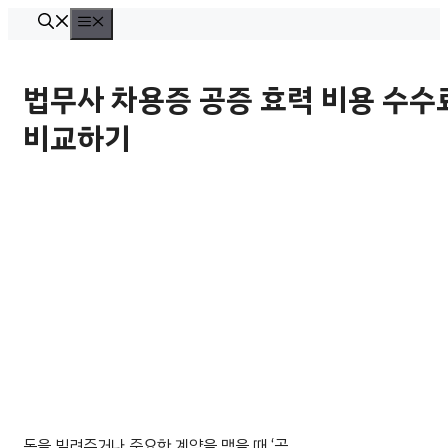
컨
메
뉴
텐
츠
법무사 차용증 공증 효력 비용 수수
로
비교하기
건
너
뛰
기
돈을 빌려주거나 중요한 계약을 맺을 때 ‘공