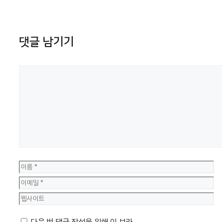
댓글 남기기
댓
글
이
름
이
메
웹
일
사