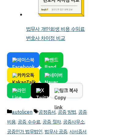
법무사 개인회생 비용 수임료
변호사 차이점 비교
페이스북
밴드
카카오톡
네이버
라인
X
링크 복사
카
태
autolicen
공정증서
,
공증 방법
,
공증
테
그
비용
,
공증 수수료
,
공증 절차
,
공증사무소
,
고
공증인가 법무법인
,
법무사 공증
,
사서증서