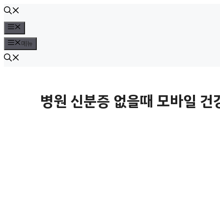
컨
텐
메
뉴
츠
메뉴
로
건
너
병원 신분증 없을때 모바일 건
뛰
기