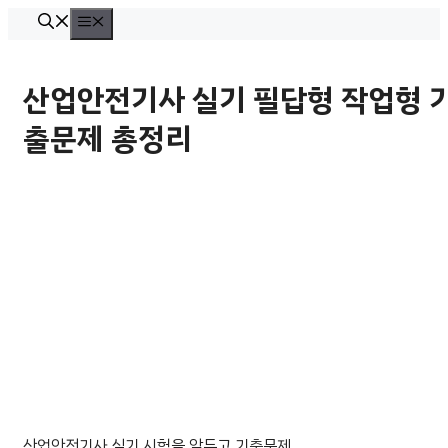
컨
메
뉴
텐
츠
산업안전기사 실기 필답형 작업형 
로
출문제 총정리
건
너
뛰
기
산업안전기사 실기 시험을 앞두고 기출문제