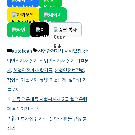
카카오톡
네이버
라인
X
링크 복사
카
태
autolicen
산업안전기사 시험일정
,
산
테
그
업안전기사 실기
,
산업안전기사 실기 기출문
고
제
,
산업안전기사 합격률
,
산업안전보건법
,
리
작업형 기출문제
,
큐넷 기출문제
,
필답형 기
출문제
고졸 전문대졸 사회복지사 2급 학점은행
제 취득기간 비용
jlpt 추가접수 기간 및 취소 환불 규정 총
정리