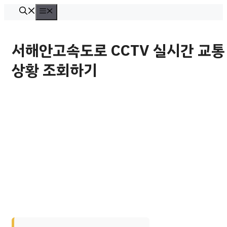
컨
메
뉴
텐
츠
서해안고속도로 CCTV 실시간 교통
로
상황 조회하기
건
너
뛰
기