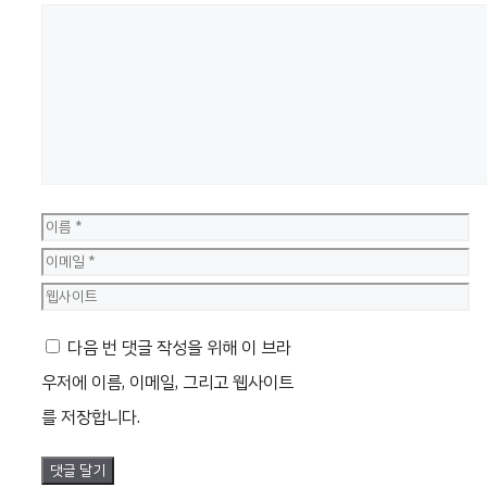
댓
글
이
름
이
메
웹
일
사
다음 번 댓글 작성을 위해 이 브라
이
우저에 이름, 이메일, 그리고 웹사이트
트
를 저장합니다.