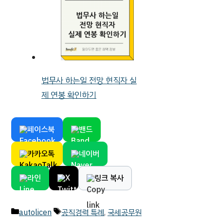
법무사 하는일 전망 현직자 실
제 연봉 확인하기
페이스북
밴드
카카오톡
네이버
라인
X
링크 복사
카
태
autolicen
공직경력 특례
,
국세공무원