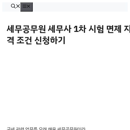
컨
메
뉴
텐
츠
세무공무원 세무사 1차 시험 면제 
로
격 조건 신청하기
건
너
뛰
기
국세 관련 업무를 오래 해온 세무공무원이라