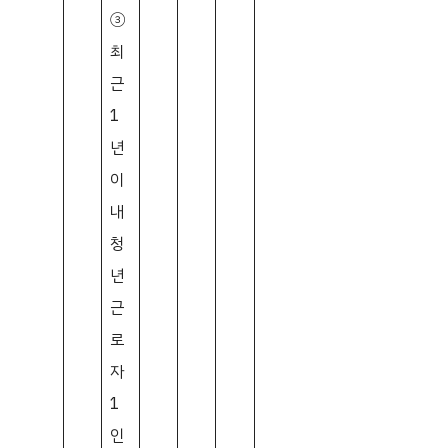
③
최
근
1
년
이
내
청
년
근
로
자
1
인