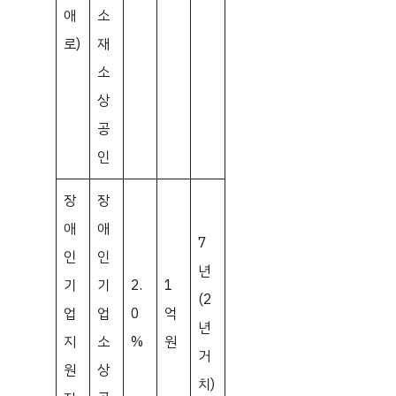
애
소
로)
재
소
상
공
인
장
장
애
애
7
인
인
년
기
기
2.
1
(2
업
업
0
억
년
지
소
%
원
거
원
상
치)