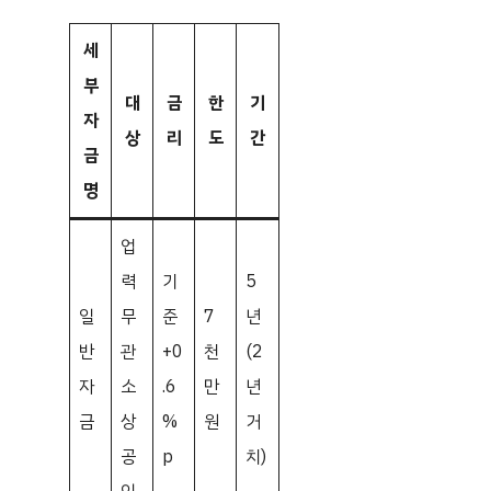
세
부
대
금
한
기
자
상
리
도
간
금
명
업
력
기
5
일
무
준
7
년
반
관
+0
천
(2
자
소
.6
만
년
금
상
%
원
거
공
p
치)