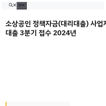
컨
메
뉴
텐
츠
소상공인 정책자금(대리대출) 사업
로
대출 3분기 접수 2024년
건
너
뛰
기