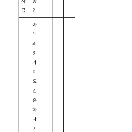
자
공
금
인
아
래
의
3
가
지
요
건
중
하
나
이