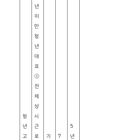
년
미
만
청
년
대
표
②
전
체
상
청
시
년
근
5
고
로
기
7
년