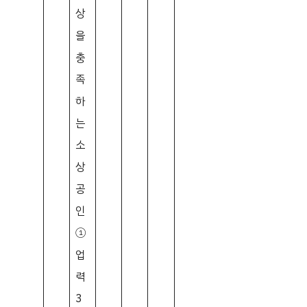
상
을
충
족
하
는
소
상
공
인
①
업
력
3