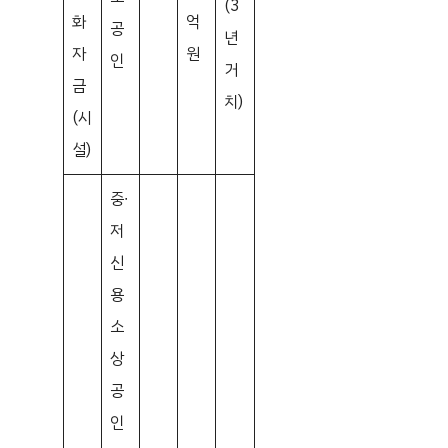
(3
화
억
공
년
자
원
인
거
금
치)
(시
설)
중∙
저
신
용
소
상
공
인