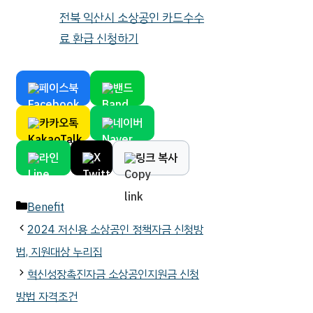
전북 익산시 소상공인 카드수수
료 환급 신청하기
페이스북
밴드
카카오톡
네이버
라인
X
링크 복사
카
Benefit
테
2024 저신용 소상공인 정책자금 신청방
고
법, 지원대상 누리집
리
혁신성장촉진자금 소상공인지원금 신청
방법 자격조건