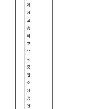
이
상
고
용
하
고
유
지
중
인
소
상
공
인