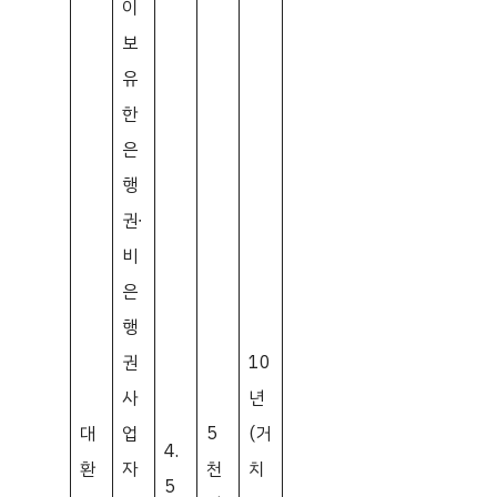
이
보
유
한
은
행
권∙
비
은
행
권
10
사
년
대
업
5
(거
4.
환
자
천
치
5