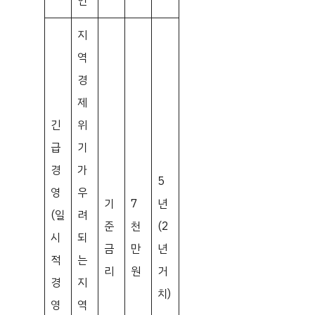
인
지
역
경
제
긴
위
급
기
경
가
5
영
우
기
7
년
(일
려
준
천
(2
시
되
금
만
년
적
는
리
원
거
경
지
치)
영
역