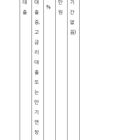
대
대
만
기
%
출
출
원
간
중,
없
고
음)
금
리
대
출
또
는
만
기
연
장