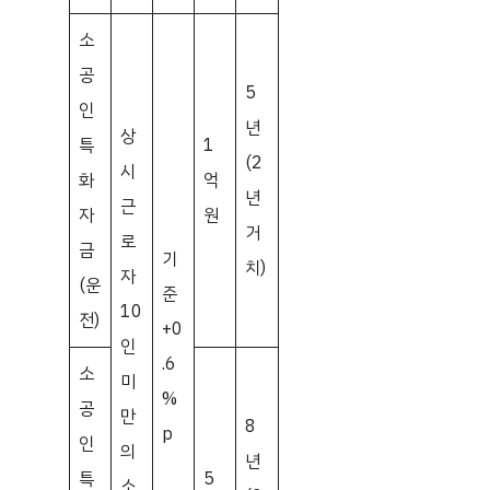
소
공
5
인
년
상
특
1
(2
시
화
억
년
근
자
원
거
로
금
기
치)
자
(운
준
10
전)
+0
인
.6
소
미
%
공
만
8
p
인
의
년
특
5
소