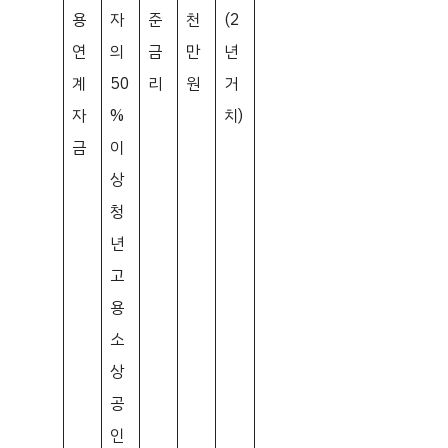
용
자
준
천
(2
연
의
금
만
년
계
50
리
원
거
자
%
치)
금
이
상
청
년
고
용
소
상
공
인