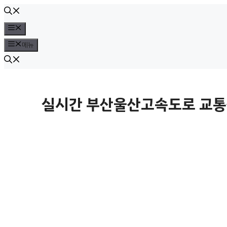
컨
텐
메
뉴
츠
메뉴
로
건
너
실시간 부산울산고속도로 교통상
뛰
기