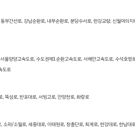
 동부간선로, 강남순환로, 내부순환로, 분당수서로, 한강교량, 신월여의
 서울양양고속도로, 수도권제1순환고속도로, 서해안고속도로, 수석호평로
고속도로
, 뚝섬로, 반포대로, 서빙고로, 안양천로, 화랑로
, 소파/소월로, 세종대로, 이태원로, 장충단로, 퇴계로, 한강대로, 한남대