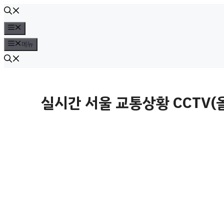
컨
텐
메
뉴
츠
메뉴
로
건
너
실시간 서울 교통상황 CCTV
뛰
기