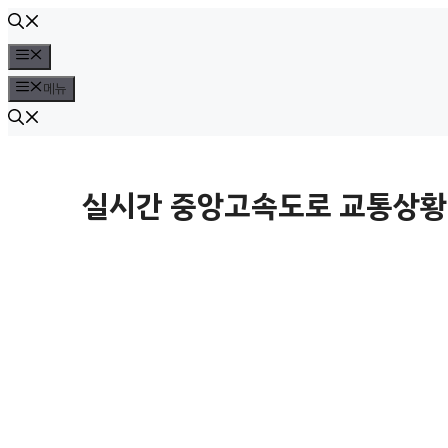
컨
텐
메
뉴
츠
메뉴
로
건
너
실시간 중앙고속도로 교통상황 
뛰
기