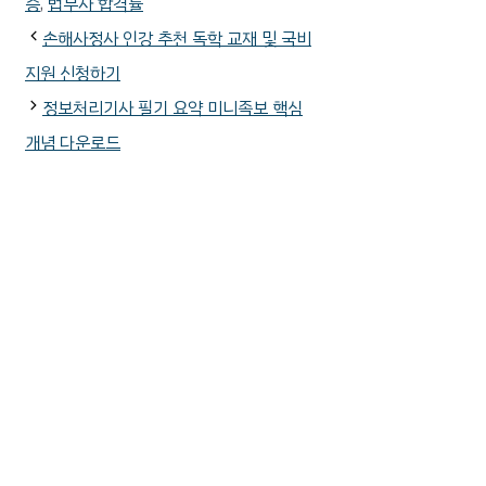
리
증
,
법무사 합격률
손해사정사 인강 추천 독학 교재 및 국비
지원 신청하기
정보처리기사 필기 요약 미니족보 핵심
개념 다운로드