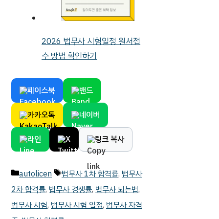
2026 법무사 시험일정 원서접
수 방법 확인하기
페이스북
밴드
카카오톡
네이버
라인
X
링크 복사
카
태
autolicen
법무사 1차 합격률
,
법무사
테
그
2차 합격률
,
법무사 경쟁률
,
법무사 되는법
,
고
법무사 시험
,
법무사 시험 일정
,
법무사 자격