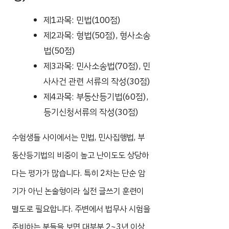
제1과목: 민법(100점)
제2과목: 형법(50점), 형사소송
법(50점)
제3과목: 민사소송법(70점), 민
사사건 관련 서류의 작성(30점)
제4과목: 부동산등기법(60점),
등기신청서류의 작성(30점)
수험생들 사이에서는 민법, 민사집행법, 부
동산등기법의 비중이 높고 난이도도 상당하
다는 평가가 많습니다. 특히 2차는 단순 암
기가 아닌 논술형이라 실전 글쓰기 훈련이
별도로 필요합니다. 주변에서 법무사 시험을
준비하는 분들을 보면 대부분 2~3년 이상