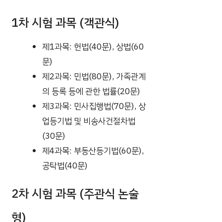
1차 시험 과목 (객관식)
제1과목: 헌법(40문), 상법(60
문)
제2과목: 민법(80문), 가족관계
의 등록 등에 관한 법률(20문)
제3과목: 민사집행법(70문), 상
업등기법 및 비송사건절차법
(30문)
제4과목: 부동산등기법(60문),
공탁법(40문)
2차 시험 과목 (주관식 논술
형)