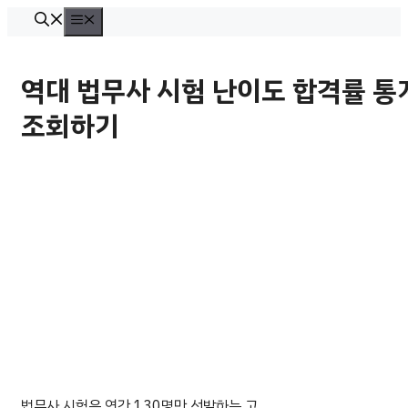
컨
메
뉴
텐
츠
역대 법무사 시험 난이도 합격률 통
로
조회하기
건
너
뛰
기
법무사 시험은 연간 130명만 선발하는 고