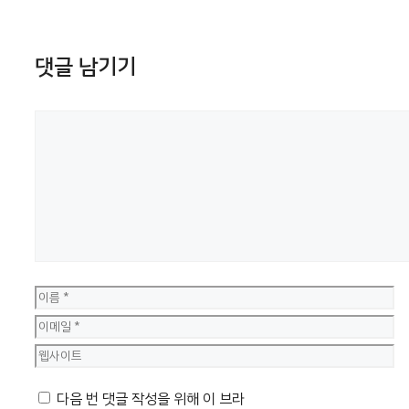
댓글 남기기
댓
글
이
름
이
메
웹
일
사
다음 번 댓글 작성을 위해 이 브라