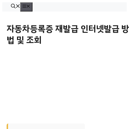
컨
메
뉴
텐
츠
자동차등록증 재발급 인터넷발급 
로
법 및 조회
건
너
뛰
기