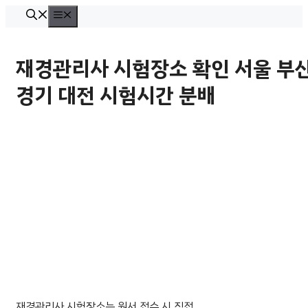
컨
메
뉴
텐
츠
재경관리사 시험장소 확인 서울 부
로
경기 대전 시험시간 분배
건
너
뛰
기
재경관리사 시험장소는 원서 접수 시 직접