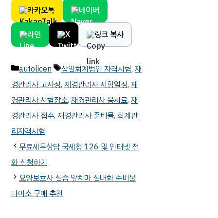
카카오톡
네이버
라인
X
링크 복사
카
태
autolicen
삼일회계법인 자격시험
,
재
테
그
경관리사 고사장
,
재경관리사 시험일정
,
재
고
경관리사 시험장소
,
재경관리사 응시료
,
재
리
경관리사 접수
,
재경관리사 준비물
,
회계관
리자격시험
무료세무상담 국세청 126 및 인터넷 전
화 신청하기
요양보호사 실습 앞치마 실내화 준비물
다이소 구매 추천