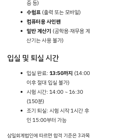
증 등)
수험표
(출력 또는 모바일)
컴퓨터용 사인펜
일반 계산기
(공학용·재무용 계
산기는 사용 불가)
입실 및 퇴실 시간
입실 완료:
13:50까지
(14:00
이후 절대 입실 불가)
시험 시간: 14:00 ~ 16:30
(150분)
조기 퇴실: 시험 시작 1시간 후
인 15:00부터 가능
삼일회계법인에 따르면 합격 기준은 3과목