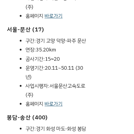
(주)
홈페이지
바로가기
서울-문산 (17)
구간:경기 고양 덕양-파주 문산
연장:35.20km
공사기간:
20
15~
운영기간:20.11~50.11 (30
년)
사업시행자:서울문산고속도로
(주)
홈페이지
바로가기
봉담-송산 (400)
구간:경기 화성 마도-화성 봉담