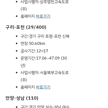
사업시행자:상주영천고속도로
(주)
홈페이지
바로가기
구리-포천 (29/400)
구간:경기 구리 토평-포천 신북
연장:50.60km
공사기간:
17
12~
운영기간:17.06~47.09 (30
년)
사업시행자:서울북부고속도로
(주)
홈페이지
바로가기
안양-성남 (110)
구간:경기 안양 석수-성남 여수