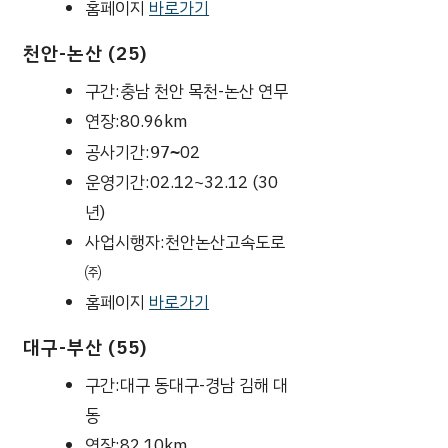
홈페이지
바로가기
천안-논산 (25)
구간:충남 천안 목천-논산 연무
연장:80.96km
공사기간:
02
97~
운영기간:02.12~32.12 (30
년)
사업시행자:천안논산고속도로
㈜
홈페이지
바로가기
대구-부산 (55)
구간:대구 동대구-경남 김해 대
동
연장:82.10km