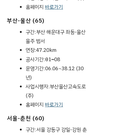
홈페이지
바로가기
부산-울산 (65)
구간:부산 해운대구 좌동-울산
울주 범서
연장:47.20km
공사기간:
08
01~
운영기간:06.06~38.12 (30
년)
사업시행자:부산울산고속도로
(주)
홈페이지
바로가기
서울-춘천 (60)
구간:서울 강동구 강일-강원 춘