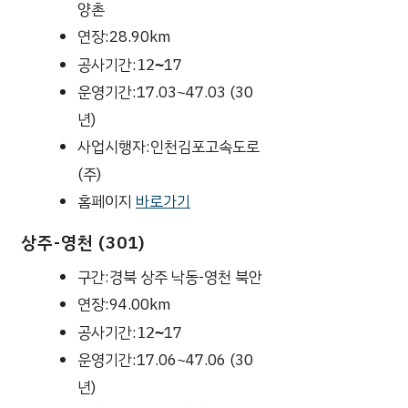
양촌
연장:28.90km
공사기간:
17
12~
운영기간:17.03~47.03 (30
년)
사업시행자:인천김포고속도로
(주)
홈페이지
바로가기
상주-영천 (301)
구간:경북 상주 낙동-영천 북안
연장:94.00km
공사기간:
17
12~
운영기간:17.06~47.06 (30
년)