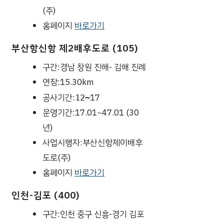
(주)
홈페이지
바로가기
부산항신항 제2배후도로 (105)
구간:경남 창원 진해- 김해 진례
연장:15.30km
공사기간:
17
12~
운영기간:17.01~47.01 (30
년)
사업시행자:부산신항제이배후
도로(주)
홈페이지
바로가기
인천-김포 (400)
구간:인천 중구 신흥-경기 김포