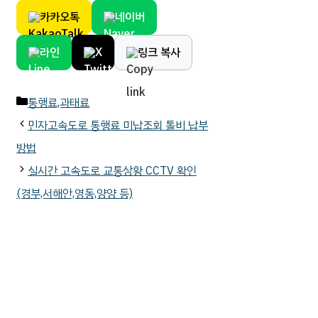
카카오톡
네이버
라인
X
링크 복사
카
통행료,과태료
테
민자고속도로 통행료 미납조회 톨비 납부
고
방법
리
실시간 고속도로 교통상황 CCTV 확인
(경부,서해안,영동,양양 등)