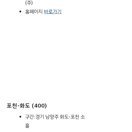
(주)
홈페이지
바로가기
포천-화도 (400)
구간:경기 남양주 화도-포천 소
흘