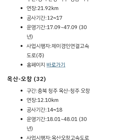
연장:21.92km
공사기간:
17
12~
운영기간:17.09~47.09 (30
년)
사업시행자:제이경인연결고속
도로(주)
홈페이지
바로가기
옥산-오창 (32)
구간:충북 청주 옥산-청주 오창
연장:12.10km
공사기간:
18
14~
운영기간:18.01~48.01 (30
년)
사업시행자:옥산오창고속도로