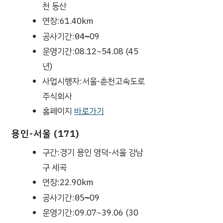
천 동산
연장:61.40km
공사기간:
09
04~
운영기간:08.12~54.08 (45
년)
사업시행자:서울-춘천고속도로
주식회사
홈페이지
바로가기
용인-서울 (171)
구간:경기 용인 영덕-서울 강남
구 세곡
연장:22.90km
공사기간:
09
05~
운영기간:09.07~39.06 (30