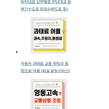
림픽대로,강변북로,한남대교,동
부간선도로,외곽순환도로 등)
자동차 과태료 교통 범칙금 통
합조회 어플 (휘슬 알림서비스)