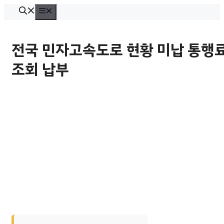
컨
메
뉴
텐
츠
전국 민자고속도로 현황 미납 통행
로
조회 납부
건
너
뛰
기