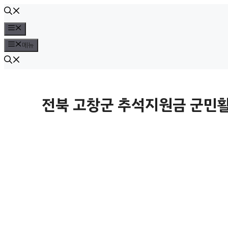
컨
텐
메
뉴
츠
메뉴
로
건
너
전북 고창군 추석지원금 군민활
뛰
기