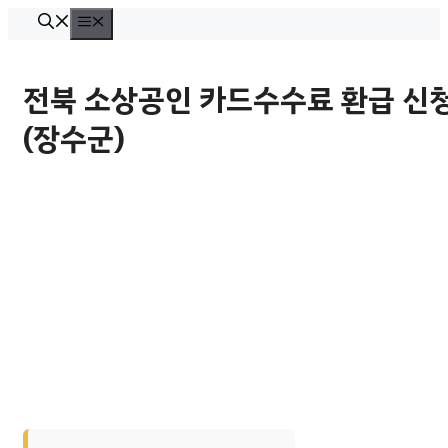
컨
메
뉴
텐
츠
전북 소상공인 카드수수료 환급 신
로
(장수군)
건
너
뛰
기