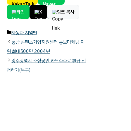
라인
X
링크 복사
카
자동차 지역별
테
충남 콘텐츠기업지원센터 홍보마케팅 지
고
원 최대500만 2004년
리
광주광역시 소상공인 카드수수료 환급 신
청하기(북구)