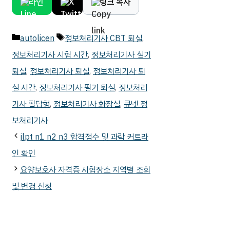
라인
X
링크 복사
카
태
autolicen
정보처리기사 CBT 퇴실
,
테
그
정보처리기사 시험 시간
,
정보처리기사 실기
고
퇴실
,
정보처리기사 퇴실
,
정보처리기사 퇴
리
실 시간
,
정보처리기사 필기 퇴실
,
정보처리
기사 필답형
,
정보처리기사 화장실
,
큐넷 정
보처리기사
jlpt n1 n2 n3 합격점수 및 과락 커트라
인 확인
요양보호사 자격증 시험장소 지역별 조회
및 변경 신청