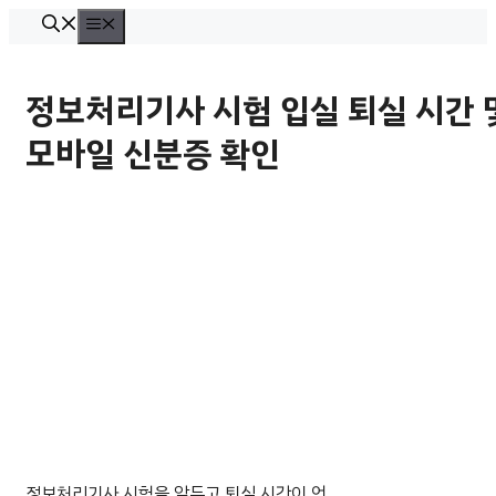
컨
메
뉴
텐
츠
정보처리기사 시험 입실 퇴실 시간 
로
모바일 신분증 확인
건
너
뛰
기
정보처리기사 시험을 앞두고 퇴실 시간이 언