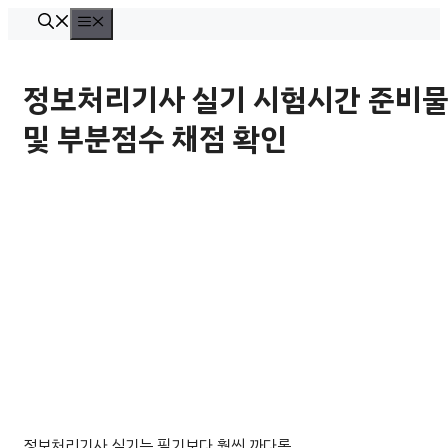
컨
메
뉴
텐
츠
정보처리기사 실기 시험시간 준비
로
및 부분점수 채점 확인
건
너
뛰
기
정보처리기사 실기는 필기보다 훨씬 까다롭