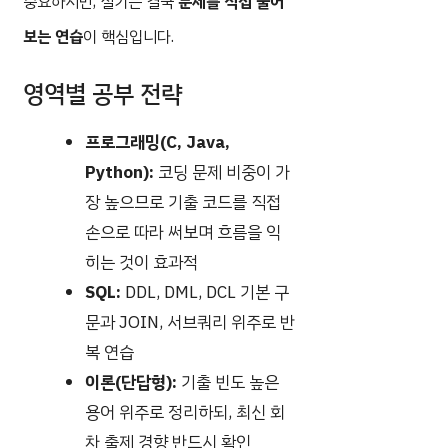
중요하지만, 실기는 결국
문제를 직접 풀어
보는 연습
이 핵심입니다.
영역별 공부 전략
프로그래밍(C, Java,
Python):
코딩 문제 비중이 가
장 높으므로 기출 코드를 직접
손으로 따라 써보며 흐름을 익
히는 것이 효과적
SQL:
DDL, DML, DCL 기본 구
문과 JOIN, 서브쿼리 위주로 반
복 연습
이론(단답형):
기출 빈도 높은
용어 위주로 정리하되, 최신 회
차 출제 경향 반드시 확인