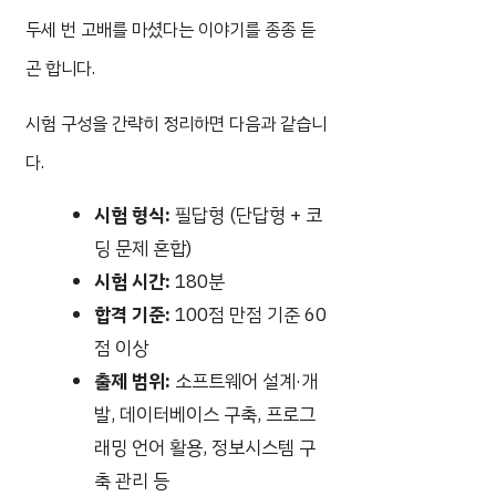
두세 번 고배를 마셨다는 이야기를 종종 듣
곤 합니다.
시험 구성을 간략히 정리하면 다음과 같습니
다.
시험 형식:
필답형 (단답형 + 코
딩 문제 혼합)
시험 시간:
180분
합격 기준:
100점 만점 기준 60
점 이상
출제 범위:
소프트웨어 설계·개
발, 데이터베이스 구축, 프로그
래밍 언어 활용, 정보시스템 구
축 관리 등