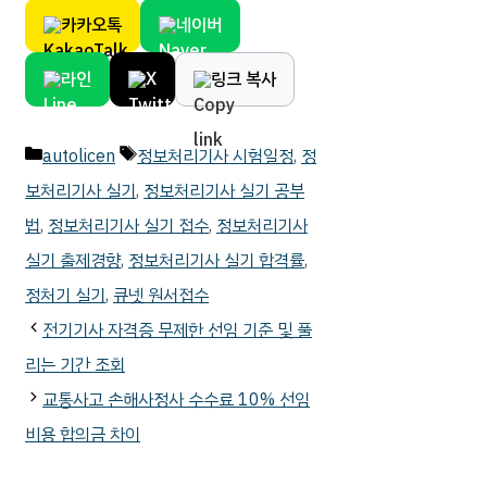
카카오톡
네이버
라인
X
링크 복사
카
태
autolicen
정보처리기사 시험일정
,
정
테
그
보처리기사 실기
,
정보처리기사 실기 공부
고
법
,
정보처리기사 실기 접수
,
정보처리기사
리
실기 출제경향
,
정보처리기사 실기 합격률
,
정처기 실기
,
큐넷 원서접수
전기기사 자격증 무제한 선임 기준 및 풀
리는 기간 조회
교통사고 손해사정사 수수료 10% 선임
비용 합의금 차이