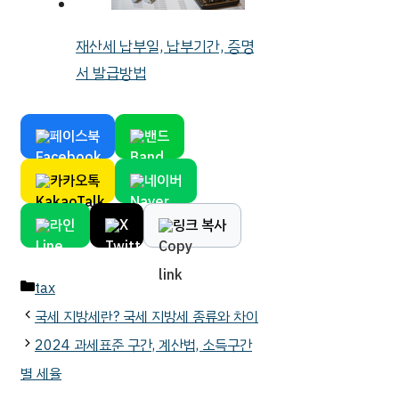
재산세 납부일, 납부기간, 증명
서 발급방법
페이스북
밴드
카카오톡
네이버
라인
X
링크 복사
카
tax
테
국세 지방세란? 국세 지방세 종류와 차이
고
2024 과세표준 구간, 계산법, 소득구간
리
별 세율