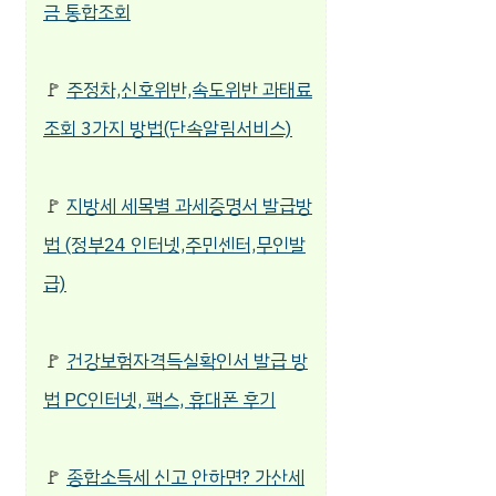
금 통합조회
🚩
주정차,신호위반,속도위반 과태료
조회 3가지 방법(단속알림서비스)
🚩
지방세 세목별 과세증명서 발급방
법 (정부24 인터넷,주민센터,무인발
급)
🚩
건강보험자격득실확인서 발급 방
법 PC인터넷, 팩스, 휴대폰 후기
🚩
종합소득세 신고 안하면? 가산세