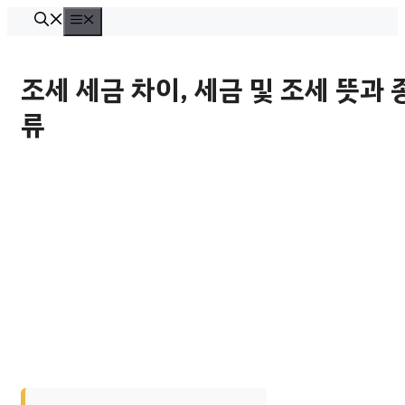
컨
메
뉴
텐
츠
조세 세금 차이, 세금 및 조세 뜻과 
로
류
건
너
뛰
기