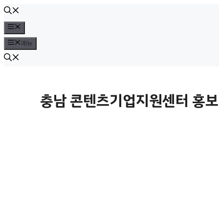
컨
텐
메
뉴
츠
메뉴
로
건
너
충남 콘텐츠기업지원센터 홍보마
뛰
기