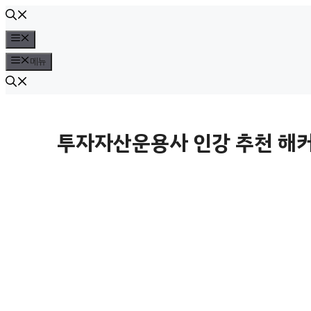
컨
텐
메
뉴
츠
메뉴
로
건
너
투자자산운용사 인강 추천 해커
뛰
기