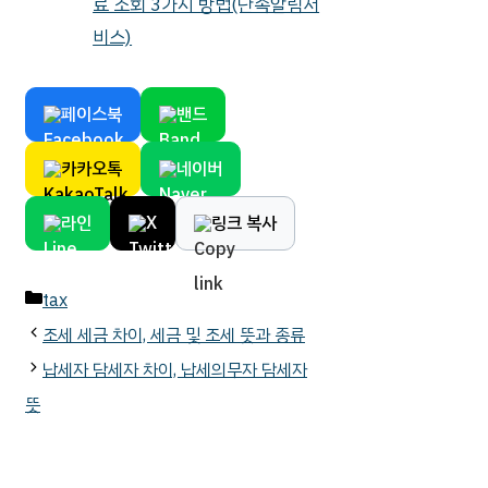
료 조회 3가지 방법(단속알림서
비스)
페이스북
밴드
카카오톡
네이버
라인
X
링크 복사
카
tax
테
조세 세금 차이, 세금 및 조세 뜻과 종류
고
납세자 담세자 차이, 납세의무자 담세자
리
뜻