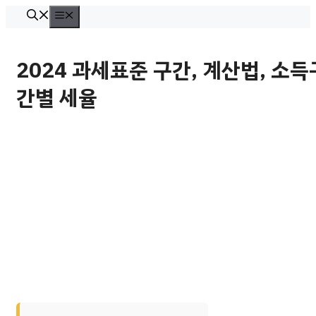
컨
메
뉴
텐
츠
2024 과세표준 구간, 계산법, 소득
로
간별 세율
건
너
뛰
기