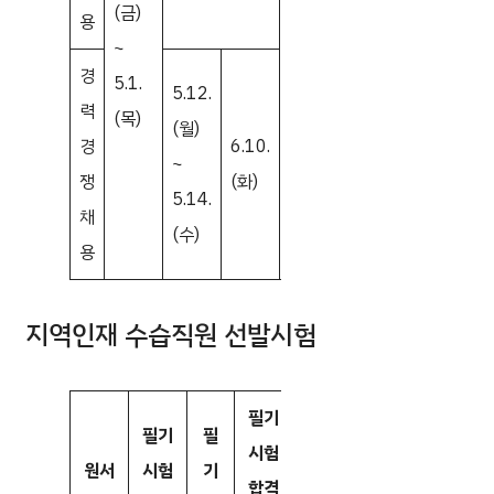
(금)
＊장
＊면
(화)
용
7.5.
~
소/시
접계
~
(토)
경
5.1.
간 동
획 동
9.19.
5.12.
력
(목)
시안
시안
(금)
(월)
경
6.10.
내
내
~
쟁
(화)
5.14.
채
(수)
용
지역인재 수습직원 선발시험
필기
필기
필
서류
서류전
시험
원서
시험
기
전형
형
면접시
합격