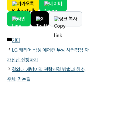
카카오톡
네이버
라인
X
링크 복사
카
기타
테
LG 캐리어 삼성 에어컨 무상 사전점검 자
고
가진단 신청하기
리
청와대 개방예약 관람신청 방법과 취소,
주차, 가는길