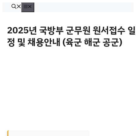
컨
메
뉴
텐
츠
2025년 국방부 군무원 원서접수 일
로
정 및 채용안내 (육군 해군 공군)
건
너
뛰
기