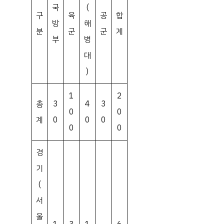
국
(
구
육
공
합
방
해
분
군
군
계
부
병
대
)
1
2
총
3
4
3
0
0
계
0
0
0
0
0
경
기
(
서
울