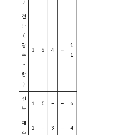
)
전
남
(
광
1
1
6
4
–
주
1
포
함
)
전
1
5
–
–
6
북
제
1
–
3
–
4
주