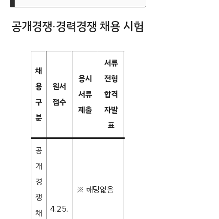
공개경쟁∙경력경쟁 채용 시험
서류
필기
채
필기
필
응시
전형
시험
용
원서
시험
기
면접
서류
합격
합격
구
접수
계획
시
시험
제출
자발
자발
분
공고
험
표
표
공
개
경
※ 해당없음
6.19.
8.11.
쟁
4.25.
(목)
(월)
9.16.
채