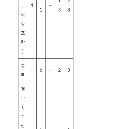
1
1
2
,
4
–
1
3
8
세
종
포
함
)
충
–
6
–
2
8
북
경
남
(
부
산