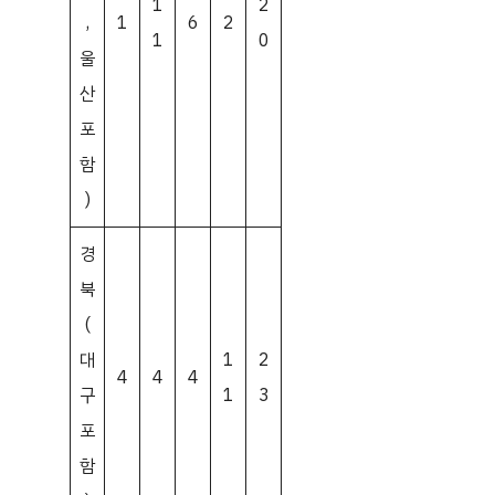
1
2
,
1
6
2
1
0
울
산
포
함
)
경
북
(
대
1
2
4
4
4
구
1
3
포
함