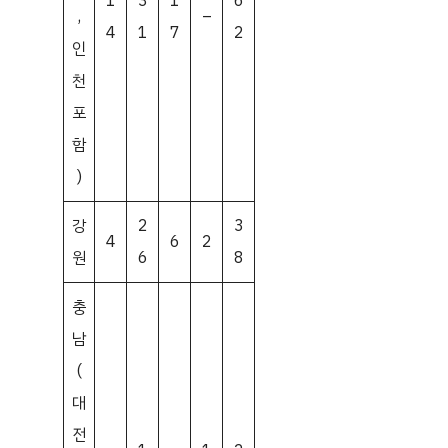
1
3
1
6
,
–
4
1
7
2
인
천
포
함
)
강
2
3
4
6
2
원
6
8
충
남
(
대
전