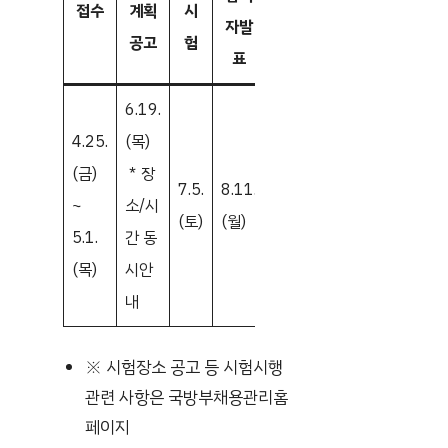
접수
계획
시
자료
합격자
험
자발
공고
험
제출
발표
표
6.19.
4.25.
(목)
9.23.
10.31.
11.19.
(금)
＊장
(화)
(금)
(수)
7.5.
8.11.
~
소/시
~
＊면접
~
(토)
(월)
5.1.
간 동
9.26.
계획 동
11.21.
(목)
시안
(금)
시안내
(금)
내
※ 시험장소 공고 등 시험시행
관련 사항은 국방부채용관리홈
페이지