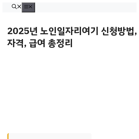
컨
메
뉴
텐
츠
2025년 노인일자리여기 신청방법,
로
자격, 급여 총정리
건
너
뛰
기