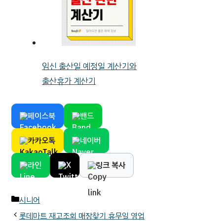
임신 출산일 예정일 계산기와
출산휴가 계산기
페이스북
밴드
카카오톡
네이버
라인
X
링크 복사
카
시니어
테
롯데마트 재고조회 매장찾기 휴무일 영업