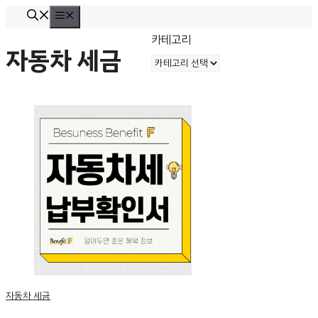
컨
메
뉴
텐
카테고리
자동차 세금
츠
로
건
너
뛰
기
자동차 세금