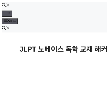
컨
텐
메
뉴
츠
메뉴
로
건
너
JLPT 노베이스 독학 교재 해
뛰
기