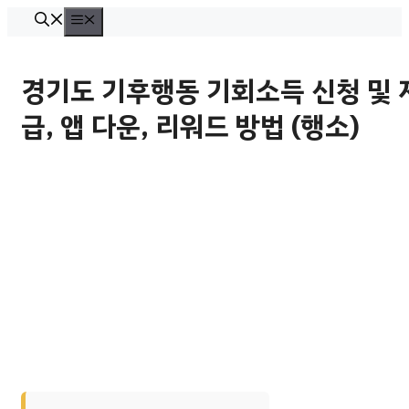
컨
메
뉴
텐
츠
경기도 기후행동 기회소득 신청 및 
로
급, 앱 다운, 리워드 방법 (행소)
건
너
뛰
기