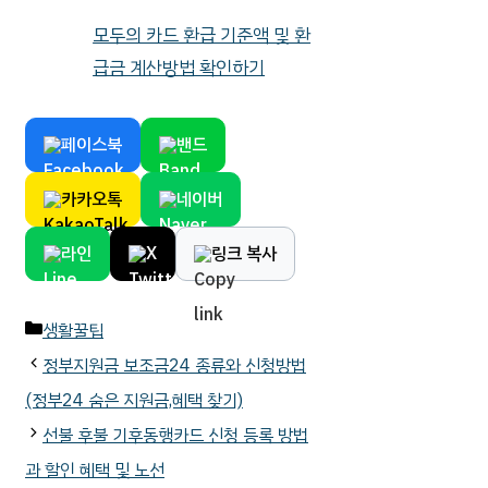
모두의 카드 환급 기준액 및 환
급금 계산방법 확인하기
페이스북
밴드
카카오톡
네이버
라인
X
링크 복사
카
생활꿀팁
테
정부지원금 보조금24 종류와 신청방법
고
(정부24 숨은 지원금,혜택 찾기)
리
선불 후불 기후동행카드 신청 등록 방법
과 할인 혜택 및 노선