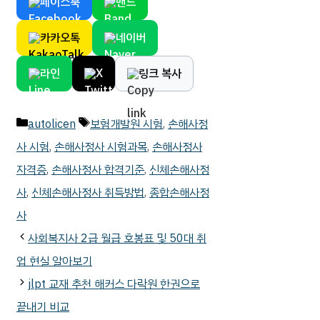
페이스북
밴드
카카오톡
네이버
라인
X
링크 복사
카
태
autolicen
보험개발원 시험
,
손해사정
테
그
사 시험
,
손해사정사 시험과목
,
손해사정사
고
자격증
,
손해사정사 합격기준
,
신체손해사정
리
사
,
신체손해사정사 취득방법
,
종합손해사정
사
사회복지사 2급 월급 호봉표 및 50대 취
업 현실 알아보기
jlpt 교재 추천 해커스 다락원 한권으로
끝내기 비교