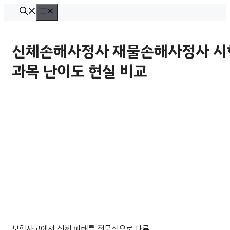
컨
메
뉴
텐
츠
신체손해사정사 재물손해사정사 시
로
과목 난이도 현실 비교
건
너
뛰
기
보험사고에서 신체 피해를 전문적으로 다루