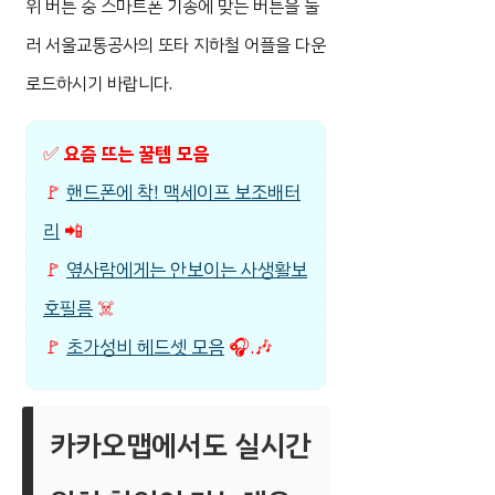
위 버튼 중 스마트폰 기종에 맞는 버튼을 눌
러 서울교통공사의 또타 지하철 어플을 다운
로드하시기 바랍니다.
✅
요즘 뜨는 꿀템 모음
🚩
핸드폰에 착! 맥세이프 보조배터
리
📲
🚩
옆사람에게는 안보이는 사생활보
호필름
☠️
🚩
초가성비 헤드셋 모음
🎧.🎶
카카오맵에서도 실시간