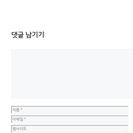
댓글 남기기
댓
글
이
름
이
메
웹