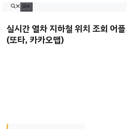
컨
메
뉴
텐
츠
실시간 열차 지하철 위치 조회 어플
로
(또타, 카카오맵)
건
너
뛰
기