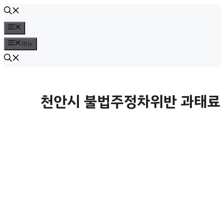
컨
텐
메
뉴
츠
메뉴
로
건
너
천안시 불법주정차위반 과태료
뛰
기