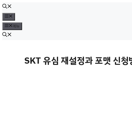
컨
텐
메
뉴
츠
메뉴
로
건
너
SKT 유심 재설정과 포맷 신
뛰
기